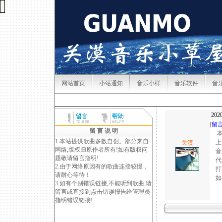
网站首页
小站通知
音乐小样
音乐软件
音
2020
[
留
留 言 说 明
本
1.本站提供歌曲多数自创。部分来自
上
关漠
网络,版权归原作者所有!如有版权问
音乐
题敬请
留言
指明!
代做
2.由于网络原因有的歌曲连接较慢，
打印
请耐心等待！
如有原
3.如有个别错误链接,不能听到歌曲,请
联
留言
或直接到点击错误报告给管理员
20
指明错误链接!