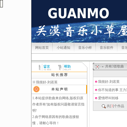
网站首页
小站通知
音乐小样
音乐软件
音
共有
3
首歌曲
站 长 推 荐
我很好-刘若英
我很好-刘若英
本 站 声 明
你不知道的事 王力
1.本站提供歌曲来自网络,版权归原
爱情呼叫转移
作者所有!如有版权问题敬请
留言
指
共[
3
]个作品 
明!
2.由于网络原因有的歌曲连接较
慢，请耐心等待！