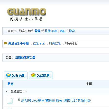
欢迎您：游客！请先
登录
或
注册
风格
|
展区
|
搜索
关漠音乐小草屋
→
娱乐专区
→
时尚娱乐
→ 帖子列表
公告：
当前还未有公告
状态
主题
新的主题
投票帖
-==普通主题==-
交易帖
新小字报
原创橙Live夏日演出季 郝云 城市民谣专场回顾