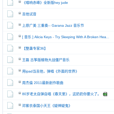
《唱响赤峰》全新版hey jude
吉他试音
上原广美 三重奏-- Garana Jazz 音乐节
[ 音乐 ] Alicia Keys - Try Sleeping With A Broken Hea...
【整蛊专家36】
王磊 古筝版植物大战僵尸音乐
用ipad当吉他，弹唱《外面的世界》
周杰倫 2011最新創作歌曲
80岁老太自弹自唱《春天里》，这奶奶你要火了。
邓紫衣泰国小天王《疑神疑鬼》